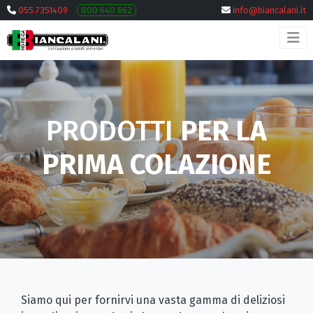
055.7351409
800 640 662
info@biancalani.it
PRODOTTI
PER LA
PRIMA COLAZIONE
Siamo qui per fornirvi una vasta gamma di deliziosi