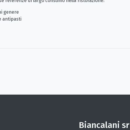
 referenze di largo consumo nella ristorazione:
ni genere
e antipasti
Biancalani sr