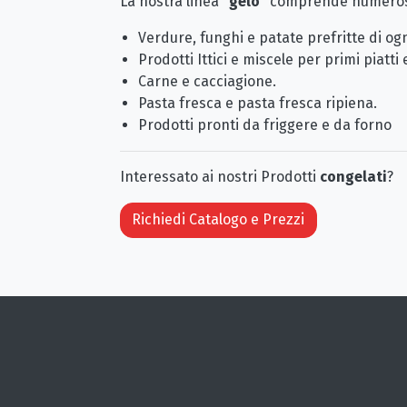
La nostra linea "
gelo
" comprende numerose
Verdure, funghi e patate prefritte di og
Prodotti Ittici e miscele per primi piatti 
Carne e cacciagione.
Pasta fresca e pasta fresca ripiena.
Prodotti pronti da friggere e da forno
Interessato ai nostri Prodotti
congelati
?
Richiedi Catalogo e Prezzi