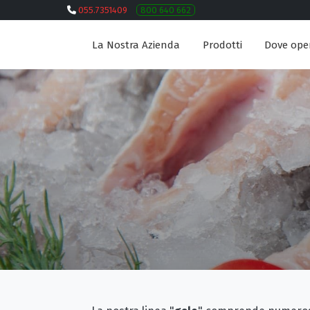
055.7351409
800 640 662
La Nostra Azienda
Prodotti
Dove ope