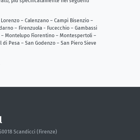
Prato, più specificatamente nei seguenti
n Lorenzo – Calenzano – Campi Bisenzio –
aldarno – Firenzuola - Fucecchio – Gambassi
 – Montelupo Fiorentino – Montespertoli –
al di Pesa – San Godenzo – San Piero Sieve
.
l
 50018 Scandicci (Firenze)