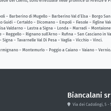
sede dei Clienti, sono effettuate nelle province di Firenze e 
oli – Barberino di Mugello – Barberino Val d’Elsa - Borgo Sa
to Guidi – Certaldo – Dicomano – Empoli – Fiesole – Figline V
cisa Valdarno – Lastra a Signa – Londa – Marradi – Montaione
e – Reggello – Rignano sull’Arno – Rufina – San Casciano in V
 Signa – Tavarnelle Val Di Pesa – Vaglia – Vicchio – Vinci.
armignano – Montemurlo – Poggio a Caiano – Vaiano – Vernio
Biancalani sr
Via dei Cadolingi, 5 -