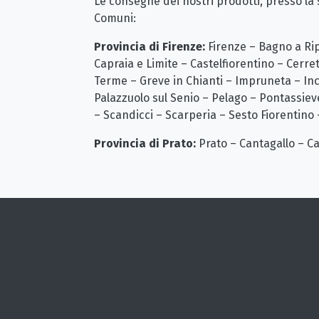
Le consegne dei nostri prodotti, presso la 
Comuni:
Provincia di Firenze:
Firenze – Bagno a Rip
Capraia e Limite – Castelfiorentino – Cerre
Terme – Greve in Chianti – Impruneta – In
Palazzuolo sul Senio – Pelago – Pontassiev
– Scandicci – Scarperia – Sesto Fiorentino –
Provincia di Prato:
Prato – Cantagallo – C