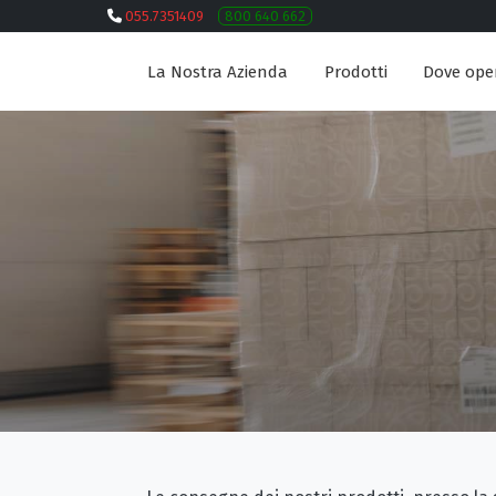
055.7351409
800 640 662
La Nostra Azienda
Prodotti
Dove ope