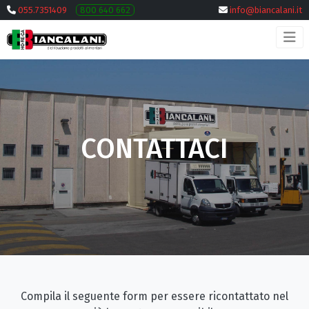
055.7351409
800 640 662
info@biancalani.it
CONTATTACI
Compila il seguente form per essere ricontattato nel